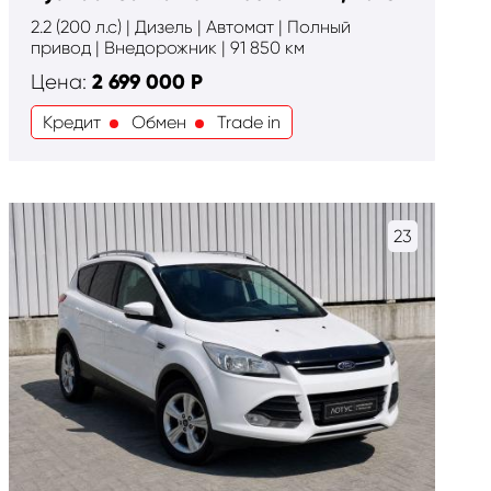
2.2 (200 л.с) | Дизель | Автомат | Полный
привод | Внедорожник | 91 850 км
2 699 000
Р
Цена:
Кредит
Обмен
Trade in
23