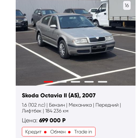
16
Skoda Octavia II (A5), 2007
1.6 (102 л.с) | Бензин | Механика | Передний |
Лифтбек | 184 236 км
699 000
Р
Цена:
Кредит
Обмен
Trade in