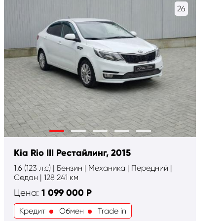
26
Kia Rio III Рестайлинг, 2015
1.6 (123 л.с) | Бензин | Механика | Передний |
Cедан | 128 241 км
1 099 000
Р
Цена:
Кредит
Обмен
Trade in