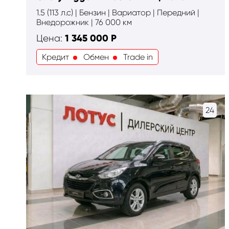
1.5 (113 л.с) | Бензин | Вариатор | Передний |
Внедорожник | 76 000 км
1 345 000
Р
Цена:
Кредит
Обмен
Trade in
24