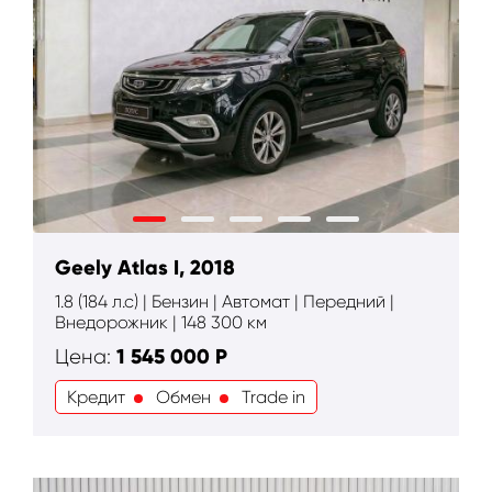
Geely Atlas I, 2018
1.8 (184 л.с) | Бензин | Автомат | Передний |
Внедорожник | 148 300 км
1 545 000
Р
Цена:
Кредит
Обмен
Trade in