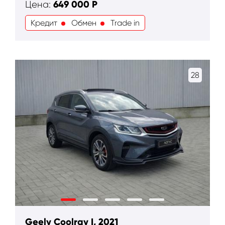
649 000
Р
Цена:
Кредит
Обмен
Trade in
28
Geely Coolray I, 2021